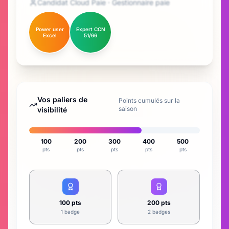
Candidat Cloud Paie · Gestionnaire paie
Power user
Expert CCN
Excel
51/66
Vos paliers de
Points cumulés sur la
saison
visibilité
100
200
300
400
500
pts
pts
pts
pts
pts
100
pts
200
pts
1 badge
2 badges