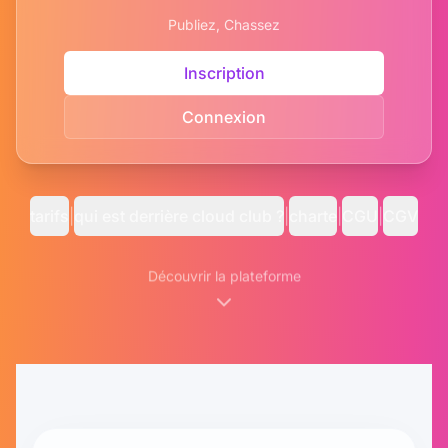
Publiez, Chassez
Inscription
Connexion
tarifs
|
qui est derrière cloud club ?
|
charte
|
CGU
|
CGV
Découvrir la plateforme