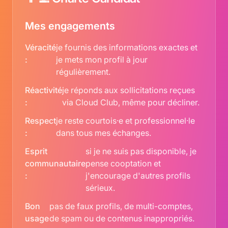
Mes engagements
Véracité
je fournis des informations exactes et
:
je mets mon profil à jour
régulièrement.
Réactivité
je réponds aux sollicitations reçues
:
via Cloud Club, même pour décliner.
Respect
je reste courtois·e et professionnel·le
:
dans tous mes échanges.
Esprit
si je ne suis pas disponible, je
communautaire
pense cooptation et
:
j'encourage d'autres profils
sérieux.
Bon
pas de faux profils, de multi-comptes,
usage
de spam ou de contenus inappropriés.